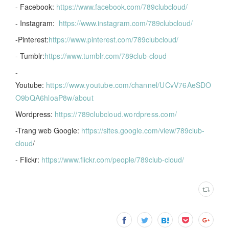
- Facebook:
https://www.facebook.com/789clubcloud/
- Instagram:
https://www.instagram.com/789clubcloud/
-Pinterest:
https://www.pinterest.com/789clubcloud/
- Tumblr:
https://www.tumblr.com/789club-cloud
-
Youtube:
https://www.youtube.com/channel/UCvV76AeSDO
O9bQA6hloaP8w/about
Wordpress:
https://789clubcloud.wordpress.com/
-Trang web Google:
https://sites.google.com/view/789club-
cloud
/
- Flickr:
https://www.flickr.com/people/789club-cloud/