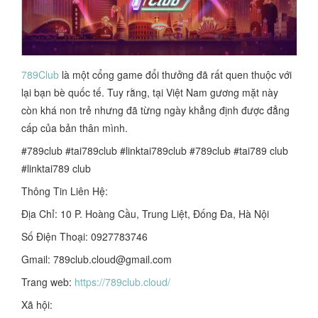
789Club
là một cổng game đổi thưởng đã rất quen thuộc với
lại bạn bè quốc tế. Tuy rằng, tại Việt Nam gương mặt này
còn khá non trẻ nhưng đã từng ngày khẳng định được đẳng
cấp của bản thân mình.
#789club #tai789club #linktai789club #789club #tai789 club
#linktai789 club
Thông Tin Liên Hệ:
Địa Chỉ: 10 P. Hoàng Cầu, Trung Liệt, Đống Đa, Hà Nội
Số Điện Thoại: 0927783746
Gmail: 789club.cloud@gmail.com
Trang web:
https://789club.cloud/
Xã hội: